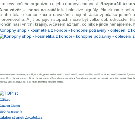
procesy našeho organizmu a jeho obranyschopnost.
Rozpouští úzkost
A na závěr … nebo na začátek:
bolestivé signály těla zkusme nebra
snahu těla o komunikaci a navázání spojení. Jako zpočátku jemné u
nerovnováha. A jít po jejích stopách může být velké dobrodružství, 
končin naší vnitřní krajiny. A časem až tam, co nikde jinde nenajdeme. 
Konopný shop - kosmetika z konopí - konopné potraviny - oblečení z k
de najdete také: wellness, masáž, masáže, profesionální masáž, levná masáž, levné masáže, masáž od 49 Kč, masáže od 49 Kč, sleva, 
asáž Brno - Lesná, masáž v Brně - Lesná, masáže Brno - Lesná, masáže v Brně - Lesná, masáž zad, masáž zad a šíje, masáž hlavy, láv
ukrový vánek z ráje, Fidži (Fiji) rituál, orientální konopná masáž
CZIN.eu
Catalog Clonet
SEO Rozcestník
katalog stránek Začátek.cz