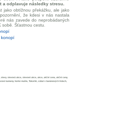
 a odplavuje následky stresu.
t jako obtížnou překážku, ale jako
pozornění, že kdesi v nás nastala
které nás zavede do neprobádaných
K sobě. Šťastnou cestu.
onopí
slevy, slevová akce, slevové akce, akce, akční cena, akční ceny,
ové kameny, horké mušle, Tokoriki, zábal v banánových listech,