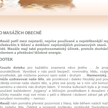
O MASÁŽÍCH OBECNĚ
Masáž patří mezi nejstarší, nejvíce používané a nejoblíbenější r
především k léčení a doléčení nejrůznějších poúrazových stavů. 
lidé. Masáže mají také psychosomatický účinek, protože docház
klientem a předávání léčebné energie.
DOTEK
Kouzlo doteku
pro každého znamená něco jiného … Je projevem
sounáležitosti. Vyvolává v nás pocit bezpečí, rovnováhy, klidu, vzá
prostředek, jak můžeme pomoci sami sobě i druhým …
Harmonický,
může uzdravovat naše tělo
, ale proniknout i daleko hlouběji pod 
citlivěji vnímat naše vlastní tělo, a přes své pocity se s ním učit komu
samému a otevírá nás druhým lidem. V mnoha kulturách byla a je ma
součástí každodenní „hygieny“ a klíčovým prostředkem k dosažení r
účinky masáže mají své místo v péči o tělesné i duševní zdraví jak při
porušení rovnováhy – nemoci.
Masáž
nám pomáhá přenést pozornost z hlavy, kde během našich každo
do našeho těla. Zklidnit a projasnit myšlenky, prohloubit životodár