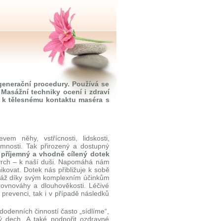
egenerační procedury. Používá se
Masážní techniky ocení i zdraví
í k tělesnému kontaktu maséra s
 něhy, vstřícnosti, lidskosti,
jemnosti. Tak přirozený a dostupný
 příjemný a vhodně cílený dotek
povrch – k naší duši. Napomáhá nám
nikovat. Dotek nás přibližuje k sobě
sáž díky svým komplexním účinkům
ovnováhy a dlouhověkosti. Léčivé
 prevenci, tak i v případě následků
denních činností často „sídlíme“,
ný dech. A také podpořit ozdravné